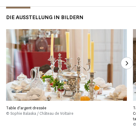
DIE AUSSTELLUNG IN BILDERN
Seh
Table d'argent dressée
T
© Sophie Balaska / Château de Voltaire
C
t
©