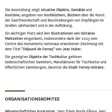
Die Ausstellung zeigt
situative Objekte
,
Gemälde
und
Kostüme
, umgeben von
Kochbüchern, Büchern
über die Kunst
der Gastfreundschaft und Beschreibungen von Empfängen im
Großen Jahrhundert und in der Aufklärung.
Ein wichtiger Platz wird den
Illustrationen von Voltaires
Mahlzeiten
eingeräumt, insbesondere dank der 2023 vom
Centre des monuments nationaux erworbenen Zeichnung mit
dem Titel
"Déjeuné de Ferney" von Jean Huber
.
Die gezeigten
Objekte der Tischkultur
gehören
leidenschaftlichen Sammlern, Manufakturen für Tischkultur und
öffentlichen Sammlungen, darunter die
Stadt Ferney-Voltaire
.
ORGANISATIONSKOMITEE
Wissenschaftliches Kuratorium :
Herr Flávio Borda d'Água, Herr