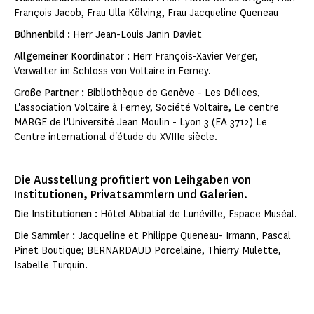
François Jacob, Frau Ulla Kölving, Frau Jacqueline Queneau
Bühnenbild :
Herr Jean-Louis Janin Daviet
Allgemeiner Koordinator :
Herr François-Xavier Verger,
Verwalter im Schloss von Voltaire in Ferney.
Große Partner :
Bibliothèque de Genève - Les Délices,
L'association Voltaire à Ferney, Société Voltaire, Le centre
MARGE de l'Université Jean Moulin - Lyon 3 (EA 3712) Le
Centre international d'étude du XVIIIe siècle.
Die Ausstellung profitiert von Leihgaben von
Institutionen, Privatsammlern und Galerien.
Die Institutionen :
Hôtel Abbatial de Lunéville, Espace Muséal.
Die Sammler :
Jacqueline et Philippe Queneau- Irmann, Pascal
Pinet Boutique; BERNARDAUD Porcelaine, Thierry Mulette,
Isabelle Turquin.