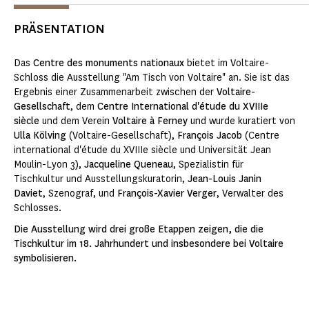
PRÄSENTATION
Das
Centre des monuments nationaux
bietet im Voltaire-
Schloss die Ausstellung "Am Tisch von Voltaire" an. Sie ist das
Ergebnis einer Zusammenarbeit zwischen der
Voltaire-
Gesellschaft
, dem
Centre International d'étude du XVIIIe
siècle
und dem Verein
Voltaire à Ferney
und wurde kuratiert von
Ulla Kölving
(Voltaire-Gesellschaft),
François Jacob
(Centre
international d'étude du XVIIIe siècle und Universität Jean
Moulin-Lyon 3),
Jacqueline Queneau
, Spezialistin für
Tischkultur und Ausstellungskuratorin,
Jean-Louis Janin
Daviet
, Szenograf, und
François-Xavier Verger
, Verwalter des
Schlosses.
Die Ausstellung wird drei große Etappen zeigen, die die
Tischkultur im 18. Jahrhundert und insbesondere bei Voltaire
symbolisieren.