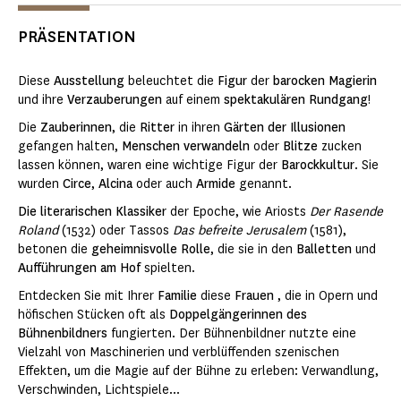
PRÄSENTATION
Diese
Ausstellung
beleuchtet die
Figur
der
barocken Magierin
und ihre
Verzauberungen
auf einem
spektakulären Rundgang
!
Die
Zauberinnen
, die
Ritter
in ihren
Gärten der Illusionen
gefangen halten,
Menschen
verwandeln
oder
Blitze
zucken
lassen können, waren eine wichtige Figur der
Barockkultur
. Sie
wurden
Circe
,
Alcina
oder auch
Armide
genannt.
Die literarischen Klassiker
der Epoche, wie Ariosts
Der Rasende
Roland
(1532) oder Tassos
Das befreite Jerusalem
(1581),
betonen die
geheimnisvolle Rolle
, die sie in den
Balletten
und
Aufführungen am Hof
spielten.
Entdecken Sie mit Ihrer
Familie
diese
Frauen
, die in Opern und
höfischen Stücken oft als
Doppelgängerinnen des
Bühnenbildners
fungierten. Der Bühnenbildner nutzte eine
Vielzahl von Maschinerien und verblüffenden szenischen
Effekten, um die Magie auf der Bühne zu erleben: Verwandlung,
Verschwinden, Lichtspiele...