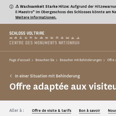
Cookie-Einstellungen
⚠ Wachsamkeit Starke Hitze:
Aufgrund der Hitzewarnun
Il Maestro“ im Obergeschoss des Schlosses könnte am Na
Weitere Informationen.
SCHLOSS VOLTAIRE
Page d'accueil
Besuchen Sie
Besucher mit Behinderungen
Offre
In einer Situation mit Behinderung
Offre adaptée aux visit
Aller à :
Offre de visite & tarifs
Bon à savoir
Nous