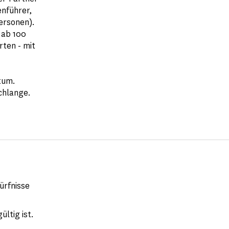
enführer,
ersonen).
 ab 100
rten - mit
tum.
chlange.
ürfnisse
ltig ist.