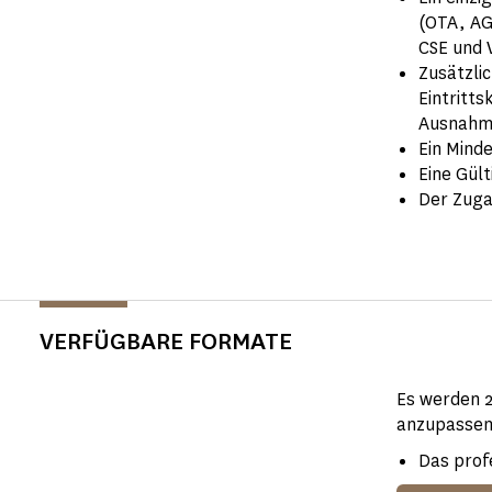
(OTA, AG
CSE und 
Zusätzli
Eintritts
Ausnahme
Ein Minde
Eine Gül
Der Zuga
VERFÜGBARE FORMATE
Es werden 2
anzupassen
Das profe