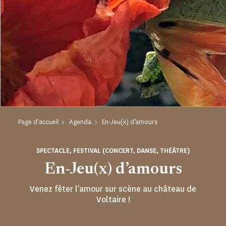
Page d'accueil
Agenda
En-Jeu(x) d’amours
SPECTACLE, FESTIVAL (CONCERT, DANSE, THÉÂTRE)
En-Jeu(x) d’amours
Venez fêter l'amour sur scène au château de
Voltaire !