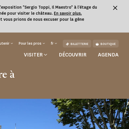
'exposition "Sergio Toppi, Il Maestro" à l'étage du
née pour visiter le château.
En savoir plus.
t vous prions de nous excuser pour la gêne
utenir
Pour les pros
fr
BILLETTERIE
BOUTIQUE
VISITER
DÉCOUVRIR
AGENDA
re à