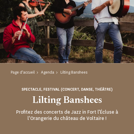
Page d'accueil
Agenda
Lilting Banshees
SPECTACLE, FESTIVAL (CONCERT, DANSE, THÉÂTRE)
Lilting Banshees
Profitez des concerts de Jazz in Fort l’Écluse à
l'Orangerie du château de Voltaire !