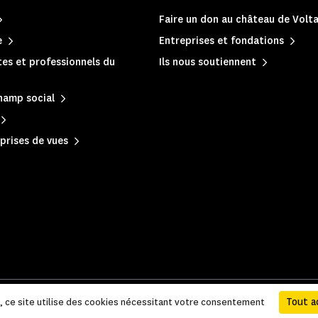
Faire un don au château de Volta
e
Entreprises et fondations
es et professionnels du
Ils nous soutiennent
hamp social
prises de vues
 légales et administratives
|
Accessibilité
|
Plan du site
Tout a
e, ce site utilise des cookies nécessitant votre consentement