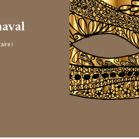
aval
aire !