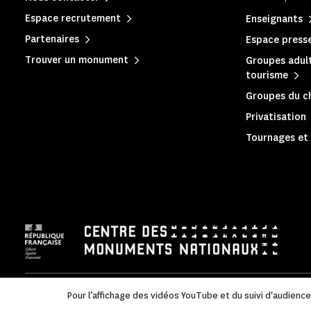
Espace recrutement
Enseignants
Partenaires
Espace press
Trouver un monument
Groupes adult
tourisme
Groupes du c
Privatisation
Tournages et 
Mentions légales
|
Politique de confidentialité
|
Informations
Pour l’affichage des vidéos YouTube et du suivi d'audienc