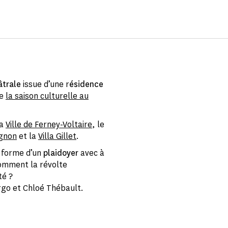
âtrale
issue d’une r
ésidence
re
la saison culturelle au
la
Ville de Ferney-Voltaire
, le
ignon
et la
Villa Gillet
.
a forme d’un
plaidoyer
avec à
comment la révolte
té ?
rgo et Chloé Thébault.