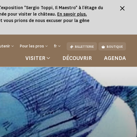
'exposition "Sergio Toppi, Il Maestro" à l'étage du
née pour visiter le château.
En savoir plus.
t vous prions de nous excuser pour la gêne
utenir
Pour les pros
fr
BILLETTERIE
BOUTIQUE
VISITER
DÉCOUVRIR
AGENDA