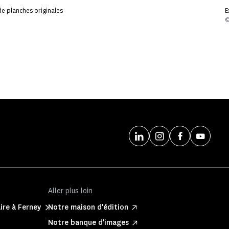
 de planches originales
E
©
Aller plus loin
ire à Ferney
Notre maison d'édition
Notre banque d'images