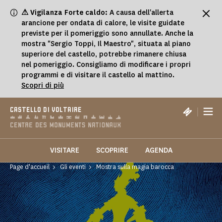
Pannello di gestione dei cookies
⚠ Vigilanza Forte caldo:
A causa dell'allerta
arancione per ondata di calore, le visite guidate
previste per il pomeriggio sono annullate. Anche la
mostra "Sergio Toppi, Il Maestro", situata al piano
superiore del castello, potrebbe rimanere chiusa
nel pomeriggio. Consigliamo di modificare i propri
programmi e di visitare il castello al mattino.
Scopri di più
|
CASTELLO DI VOLTAIRE
VISITARE
SCOPRIRE
AGENDA
Page d'accueil
Gli eventi
Mostra sulla magia barocca