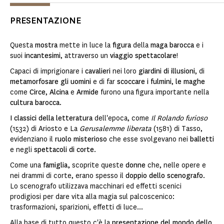
PRESENTAZIONE
Questa
mostra
mette in luce la
figura
della
maga barocca
e i
suoi
incantesimi
, attraverso un
viaggio spettacolare
!
Capaci di imprigionare i
cavalieri
nei loro
giardini di illusioni
, di
metamorfosare
gli uomini
e di far
scoccare i fulmini
,
le maghe
come
Circe
,
Alcina
e
Armide
furono una figura importante nella
cultura barocca
.
I classici della letteratura
dell'epoca, come
Il Rolando furioso
(1532) di Ariosto e La
Gerusalemme liberata
(1581) di Tasso,
evidenziano il
ruolo misterioso
che esse svolgevano nei
balletti
e negli
spettacoli di corte
.
Come una
famiglia,
scoprite queste
donne
che, nelle opere e
nei drammi di corte, erano spesso il
doppio dello scenografo
.
Lo scenografo utilizzava macchinari ed effetti scenici
prodigiosi per dare vita alla magia sul palcoscenico:
trasformazioni, sparizioni, effetti di luce...
Alla base di tutto questo c'è la
presentazione del mondo dello