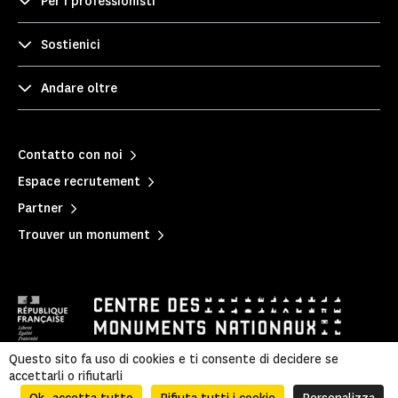
Per i professionisti
Sostienici
Andare oltre
Contatto con noi
Espace recrutement
Partner
Trouver un monument
Questo sito fa uso di cookies e ti consente di decidere se
accettarli o rifiutarli
Mentions légales
|
Politique de confidentialité
|
Informations légales et administratives
|
Plan du site