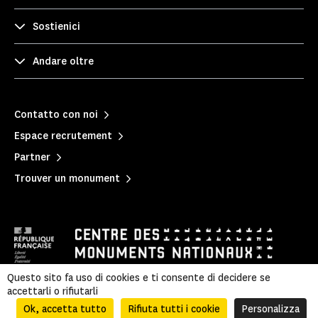
Sostienici
Andare oltre
Contatto con noi
Espace recrutement
Partner
Trouver un monument
Questo sito fa uso di cookies e ti consente di decidere se
accettarli o rifiutarli
Mentions légales
|
Politique de confidentialité
|
Informations légales et administratives
|
Plan du site
Ok, accetta tutto
Rifiuta tutti i cookie
Personalizza