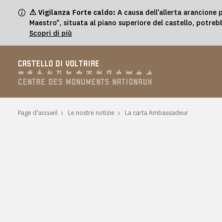
Pannello di gestione dei cookies
⚠ Vigilanza Forte caldo:
A causa dell'allerta arancione p
Maestro", situata al piano superiore del castello, potreb
Scopri di più
CASTELLO DI VOLTAIRE
Page d'accueil
Le nostre notizie
La carta Ambassadeur