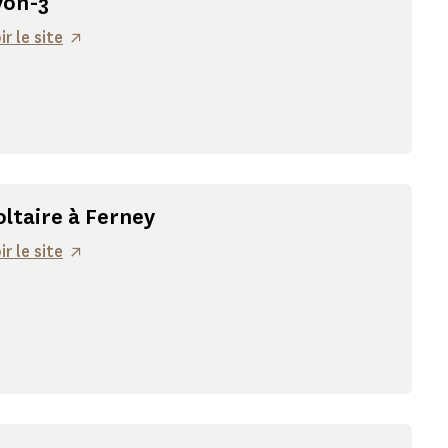
yon-3
ir le site
oltaire à Ferney
ir le site