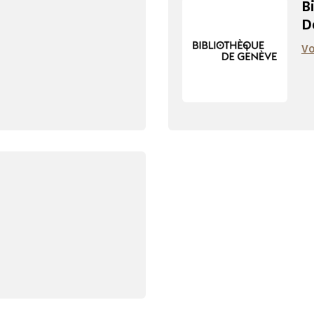
B
D
Vo