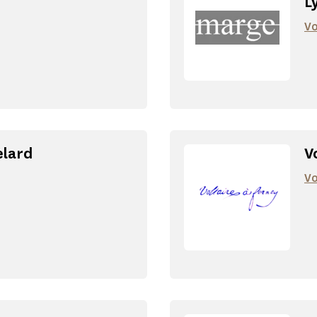
L
Vo
elard
V
Vo