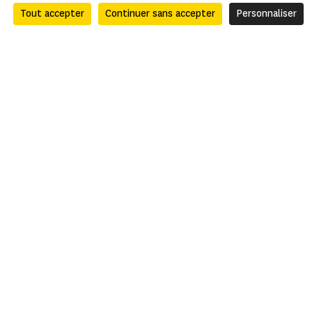
Tout accepter
Continuer sans accepter
Personnaliser
Pour les pros
Nous soutenir
Aller plus loin
Nous contacter
Espace recrutement
Partenaires
Trouver un monument