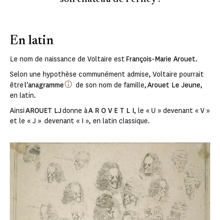
En latin
Le nom de naissance de Voltaire est
François-Marie Arouet.
Selon une hypothèse communément admise, Voltaire pourrait
être
l'anagramme
de son nom de famille,
Arouet Le Jeune
,
en latin.
Ainsi
AROUET LJ
donne à
A R O V E T L I
, le « U » devenant « V »
et le « J » devenant « I », en latin classique.