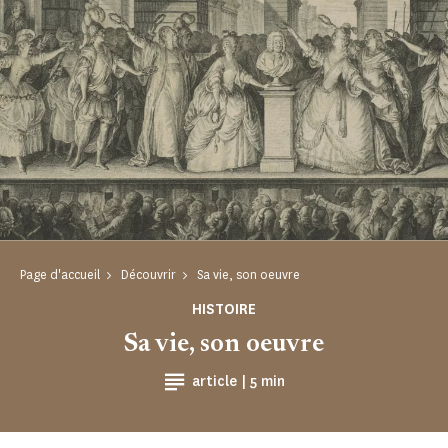
Page d'accueil
Découvrir
Sa vie, son oeuvre
HISTOIRE
Sa vie, son oeuvre
Temps de Lecture
article |
5 min