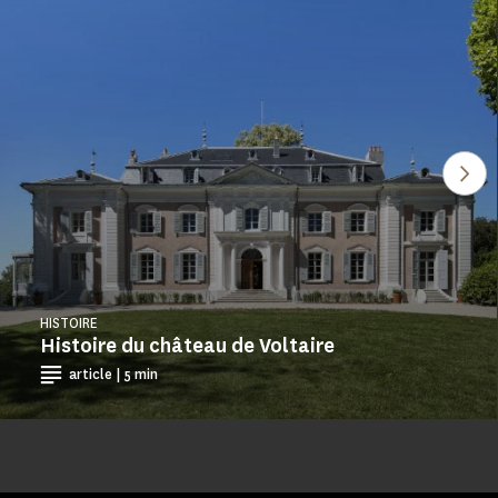
Voi
HISTOIRE
Histoire du château de Voltaire
article | 5 min