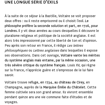
UNE LONGUE SÉRIE D’EXILS
À la suite de ce séjour à la Bastille, Voltaire se voit proposer
deux offres : ou il reste emprisonné ou il choisit l’exil.
Le
philosophe préfère la seconde solution et part, en 1726, pour
Londres.
Il y vit deux années au cours desquelles il découvre le
pluralisme religieux et politique de la société anglaise. Il est
alors très impressionné par cette liberté de ton et d'opinion.
Peu après son retour en France, il rédige
Les lettres
philosophiques
ou
Lettres anglaises
dans lesquelles il expose
ses observations. Dans cet ouvrage,
Voltaire vante les mérites
du système anglais mais entame, par la même occasion, une
très sévère critique du système français
. Louis XV, qui règne
sur la France, n’apprécie guère et s'empresse de le lui faire
savoir.
Voltaire trouve r
efuge, en 1734, au château de Cirey
, en
Champagne, auprès de la
Marquise Émilie du Châtelet
. Cette
femme cultivée sera son grand amour. Ils vivront ensemble
pendant quinze ans une vie commune faite d'études et de
voyages.