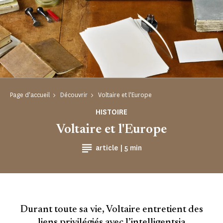
Page d'accueil
Découvrir
Voltaire et l'Europe
HISTOIRE
Voltaire et l'Europe
Temps de Lecture
article |
5 min
Durant toute sa vie, Voltaire entretient des
liens privilégiés avec l’intelligentsia