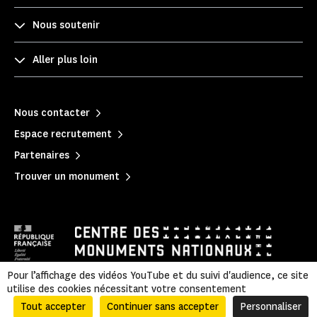
Nous soutenir
Aller plus loin
Nous contacter
Espace recrutement
Partenaires
Trouver un monument
Pour l’affichage des vidéos YouTube et du suivi d'audience, ce site
utilise des cookies nécessitant votre consentement
Mentions légales
|
Politique de confidentialité
|
Informations légales et administratives
|
Accessibilité
|
Plan du site
Tout accepter
Continuer sans accepter
Personnaliser