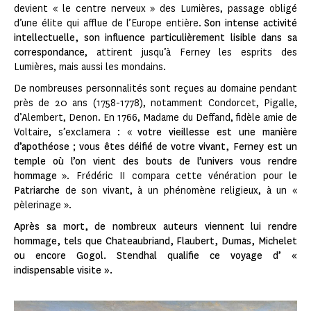
devient « le centre nerveux » des Lumières, passage obligé
d’une élite qui afflue de l’Europe entière.
Son intense activité
intellectuelle, son influence particulièrement lisible dans sa
correspondance
, attirent jusqu’à Ferney les esprits des
Lumières, mais aussi les mondains.
De nombreuses personnalités sont reçues au domaine pendant
près de 20 ans (1758-1778), notamment Condorcet, Pigalle,
d’Alembert, Denon. En 1766, Madame du Deffand, fidèle amie de
Voltaire, s’exclamera : «
votre vieillesse est une manière
d’apothéose ; vous êtes déifié de votre vivant, Ferney est un
temple où l’on vient des bouts de l’univers vous rendre
hommage
». Frédéric II compara cette vénération pour
le
Patriarche
de son vivant, à un phénomène religieux, à un «
pèlerinage ».
Après sa mort, de nombreux auteurs viennent lui rendre
hommage, tels que Chateaubriand, Flaubert, Dumas, Michelet
ou encore Gogol. Stendhal qualifie ce voyage d’ «
indispensable visite ».