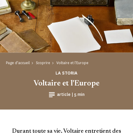
Page d'accueil
Scoprire
Voltaire et l'Europe
LA STORIA
Voltaire et l'Europe
Tempo di lettura
article |
5 min
Durant toute sa vie, Voltaire entretient des