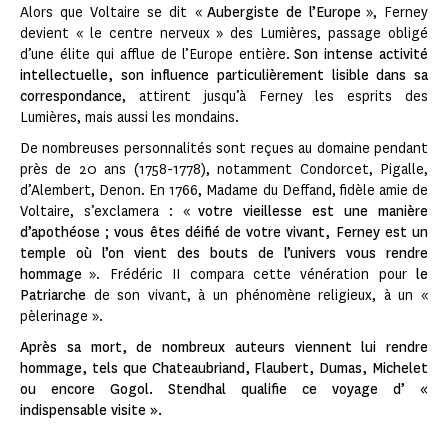
Alors que Voltaire se dit «
Aubergiste de l’Europe
», Ferney
devient « le centre nerveux » des Lumières, passage obligé
d’une élite qui afflue de l’Europe entière.
Son intense activité
intellectuelle, son influence particulièrement lisible dans sa
correspondance
, attirent jusqu’à Ferney les esprits des
Lumières, mais aussi les mondains.
De nombreuses personnalités sont reçues au domaine pendant
près de 20 ans (1758-1778), notamment Condorcet, Pigalle,
d’Alembert, Denon. En 1766, Madame du Deffand, fidèle amie de
Voltaire, s’exclamera : «
votre vieillesse est une manière
d’apothéose ; vous êtes déifié de votre vivant, Ferney est un
temple où l’on vient des bouts de l’univers vous rendre
hommage
». Frédéric II compara cette vénération pour
le
Patriarche
de son vivant, à un phénomène religieux, à un «
pèlerinage ».
Après sa mort, de nombreux auteurs viennent lui rendre
hommage, tels que Chateaubriand, Flaubert, Dumas, Michelet
ou encore Gogol. Stendhal qualifie ce voyage d’ «
indispensable visite ».