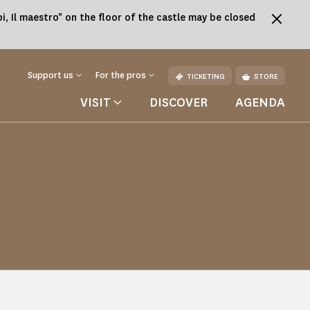
, Il maestro" on the floor of the castle may be closed
Support us
For the pros
TICKETING
STORE
VISIT
DISCOVER
AGENDA