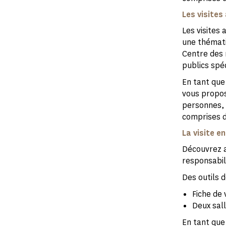
Les visite
Les visites
une thémati
Centre des 
publics spéc
En tant que
vous propos
personnes, 
comprises d
La visite e
Découvrez a
responsabil
Des outils d
Fiche de 
Deux sall
En tant que