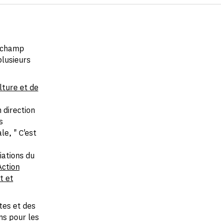
u champ
plusieurs
lture et de
 direction
s
le, " C'est
iations du
Action
t et
tes et des
ns pour les