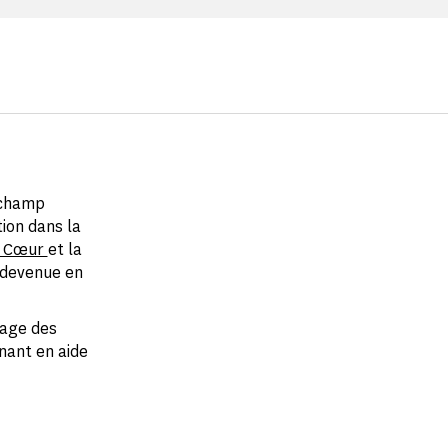
 champ
ion dans la
u Cœur
et la
 devenue en
gage des
enant en aide