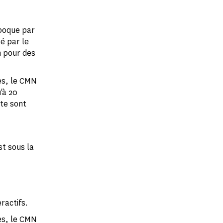
poque par
é par le
n pour des
es, le CMN
'à 20
te sont
t sous la
ractifs.
es, le CMN