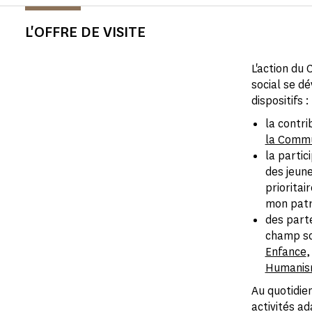
L'OFFRE DE VISITE
L'action du
social se d
dispositifs :
la contri
la Commu
la partic
des jeune
prioritai
mon patr
des parte
champ so
Enfance
,
Humani
Au quotidie
activités a