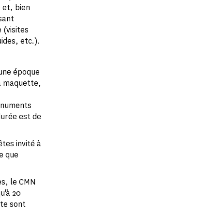
 et, bien
sant
 (visites
des, etc.).
'une époque
la maquette,
monuments
durée est de
tes invité à
e que
es, le CMN
u'à 20
te sont