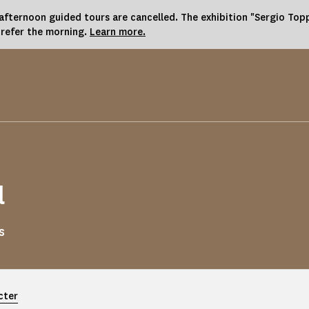
fternoon guided tours are cancelled. The exhibition "Sergio Toppi
prefer the morning.
Learn more.
l
s
cter