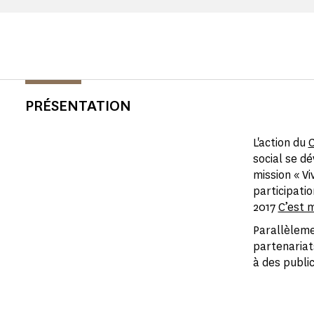
PRÉSENTATION
L'action du
C
social se d
mission « V
participati
2017
C’est 
Parallèleme
partenariats
à des public