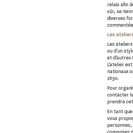
relais afin
sûr, se tien
diverses for
commentées,
Les atelier
Les atelier
ou d'un sty
et d'autres
L'atelier e
nationaux ou
2h30.
Pour organi
contacter l
prendra cet 
En tant que
vous propos
personnes, 
comprises d